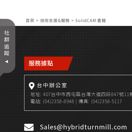
首頁
技術支援&服務
SolidCAM 書籍
社群追蹤
服務據點
台中辦公室
地址:
407台中市西屯區台灣大道四段847號11
電話:
(04)2358-8948
| 傳真: (04)2358-5117
Sales@hybridturnmill.com