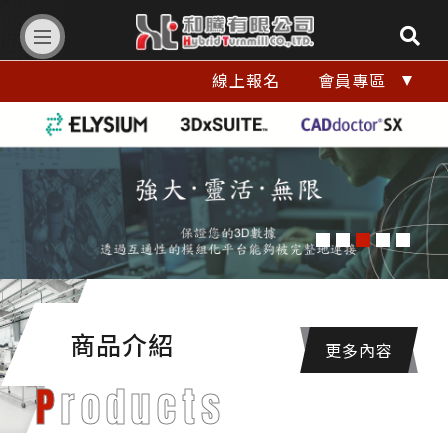
和
線上報名
會員專區
騰
有
限
公
司
Hybrid
商品介紹
更多內容
Turnmill
Products
Co.,LTD.