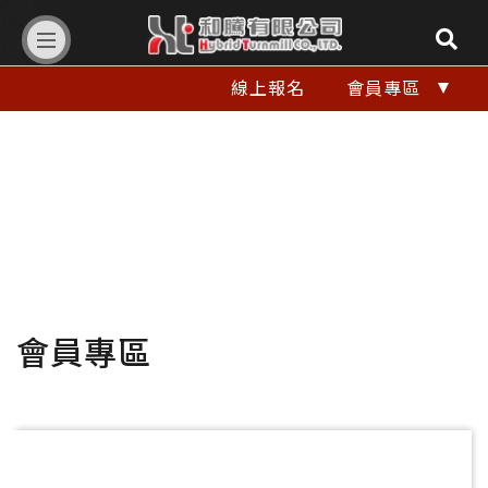
和
線上報名
會員專區
騰
有
限
公
司
會員專區
Hybrid
Turnmill
Co.,LTD.