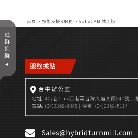
首頁
技術支援&服務
SolidCAM 試用版
社群追蹤
服務據點
台中辦公室
地址:
407台中市西屯區台灣大道四段847號11
電話:
(04)2358-8948
| 傳真: (04)2358-5117
Sales@hybridturnmill.com