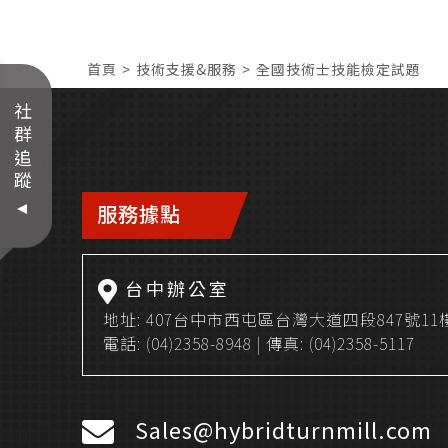
首頁
技術支援&服務
全國技術士技能檢定試題
社群追蹤
服務據點
台中辦公室
地址:
407台中市西屯區台灣大道四段847號11
電話:
(04)2358-8948
| 傳真: (04)2358-5117
Sales@hybridturnmill.com