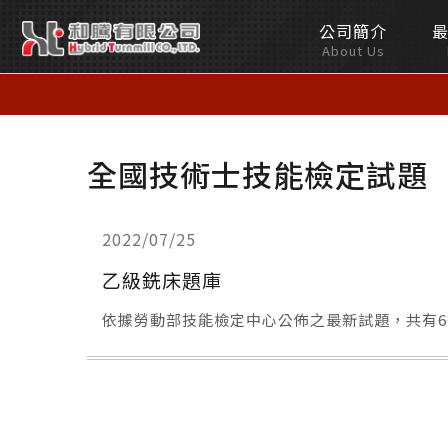
公司簡介
和
About Us
騰
有
全國技術士技能檢定試題
限
公
2022/07/25
司
乙級銑床題庫
依據勞動部技能檢定中心公佈之最新試題，共有6道試題，從
Hybrid
Turnmill
Co.,LTD.