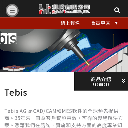
和
線上報名
會員專區
騰
有
限
公
司
商品介紹
Products
Tebis
Hybrid
Turnmill
Tebis AG 是CAD/CAM和MES軟件的全球領先提供
商。35年來一直為客戶實施高效，可靠的製程解決方
Co.,LTD.
案。憑藉我們在諮詢，實施和支持方面的高度專業知