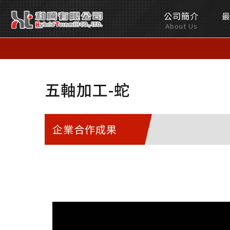
公司簡介
和
About Us
騰
有
五軸加工-蛇
限
公
企業合作成果
司
Hybrid
Turnmill
Co.,LTD.